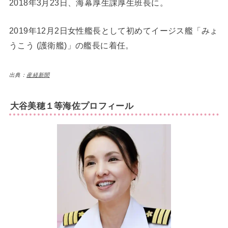
2018年3月23日、海幕厚生課厚生班長に。
2019年12月2日女性艦長として初めてイージス艦「みょ
うこう (護衛艦)」の艦長に着任。
出典：
産経新聞
大谷美穂１等海佐プロフィール