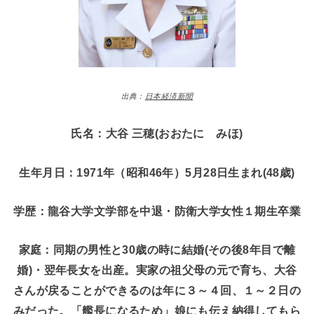
出典：
日本経済新聞
氏名：大谷 三穂(おおたに みほ)
生年月日：1971年（昭和46年）5月28日生まれ(48歳)
学歴：龍谷大学文学部を中退・防衛大学女性１期生卒業
家庭：同期の男性と30歳の時に結婚(その後8年目で離
婚)・翌年長女を出産。実家の祖父母の元で育ち、大谷
さんが戻ることができるのは年に３～４回、１～２日の
みだった。「艦長になるため」娘にも伝え納得してもら