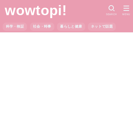
wowtopi!
SEARCH
MENU
科学・検証
社会・時事
暮らしと健康
ネットで話題