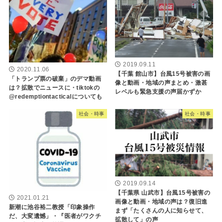
2019.09.11
2020.11.06
【千葉 館山市】台風15号被害の画
「トランプ票の破棄」のデマ動画
像と動画・地域の声まとめ・激甚
は？拡散でニュースに・tiktokの
レベルも緊急支援の声届かずか
@redemptiontacticalについても
社会・時事
社会・時事
2019.09.14
【千葉県 山武市】台風15号被害の
2021.01.21
画像と動画・地域の声は？復旧進
新潮に池谷裕二教授「印象操作
まず「たくさんの人に知らせて、
だ、大変遺憾」・『医者がワクチ
拡散して」の声