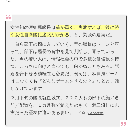
女性初の護衛艦艦長は
荷が重く、失敗すれば、後に続
く女性自衛艦に迷惑がかかる
」と、緊張の連続だ。
「自ら部下の懐に入っていく。昔の艦長はドーンと座
って、部下は艦長の背中を見て判断し、育っていっ
た。今の若い人は、情報社会の中で多様な価値観を持
つ。こっちに向けと言っても、向かぬこともある。話
題を合わせる積極性も必要だ。例えば、私自身ゲーム
はしなくても『どんなゲームをするの？』などと、話
しかけています」
２月下旬の艦長就任以来、２２０人もの部下の顔／名
前／配置を、１カ月強で覚えたのも《一源三流》に忠
実だった証左に違いあるまい。
出典：
SankeiBiz