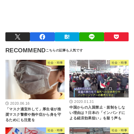
社会・時事
RECOMMEND
社会・時事
社会・時事
2020.01.31
2020.06.16
中国からの入国禁止・規制をしな
「マスク適宜外して」厚生省が推
い理由は？日本の「インバンドに
奨マスク警察や熱中症から身を守
よる経済効果狙い」を疑う声も
るためにも注意を
社会・時事
社会・時事