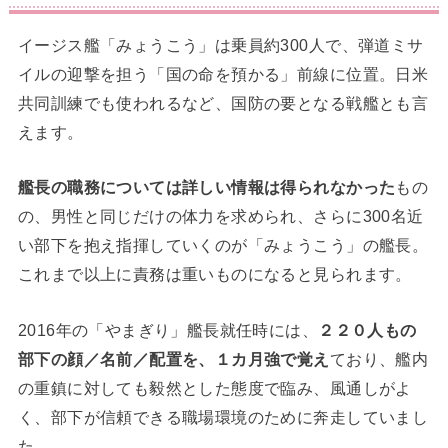
イージス艦「みょうこう」は乗員約300人で、弾道ミサ
イルの迎撃を担う「国の命を預かる」前線に位置。日米
共同訓練でも使われるなど、国防の要となる戦艦とも言
えます。
艦長の職務については詳しい情報は得られなかった
もの
の、男性と同じだけの体力を求められ、さらに300名近
い部下を抱え指揮していくのが「みょうこう」の艦長。
これまで以上に責務は重いものになると見られます。
2016年の「やまぎり」艦長就任時には、
２２０人もの
部下の顔／名前／配置を、１カ月強で覚え
ており、艦内
の重鎮に対しても毅然とした態度で臨み、風通しがよ
く、部下が信頼できる職場環境のために奔走していまし
た。