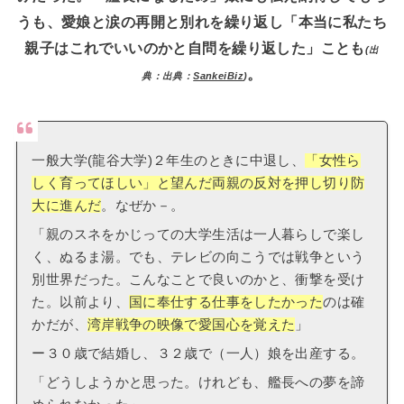
うも、愛娘と涙の再開と別れを繰り返し「本当に私たち
親子はこれでいいのかと自問を繰り返した」ことも
(出
。
典：出典：
SankeiBiz
)
一般大学(龍谷大学)２年生のときに中退し、
「女性ら
しく育ってほしい」と望んだ両親の反対を押し切り防
大に進んだ
。なぜか－。
「親のスネをかじっての大学生活は一人暮らしで楽し
く、ぬるま湯。でも、テレビの向こうでは戦争という
別世界だった。こんなことで良いのかと、衝撃を受け
た。以前より、
国に奉仕する仕事をしたかった
のは確
かだが、
湾岸戦争の映像で愛国心を覚えた
」
ー３０歳で結婚し、３２歳で（一人）娘を出産する。
「どうしようかと思った。けれども、艦長への夢を諦