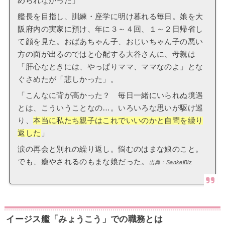
められなかった」
艦長を目指し、訓練・座学に明け暮れる毎日。娘を大
阪府内の実家に預け、年に３～４回、１～２日帰省し
て顔を見た。おばあちゃん子、おじいちゃん子の悪い
方の面が出るのではと心配する大谷さんに、母親は
「肝心なときには、やっぱりママ、ママなのよ」とな
ぐさめたが「悲しかった」。
「こんなに背が高かった？ 毎日一緒にいられぬ境遇
とは、こういうことなの…。いろいろな思いが駆け巡
り、
本当に私たち親子はこれでいいのかと自問を繰り
返した
」
涙の再会と別れの繰り返し。悩むのはまな娘のこと。
でも、癒やされるのもまな娘だった。
出典：
SankeiBiz
イージス艦「みょうこう」での職務とは