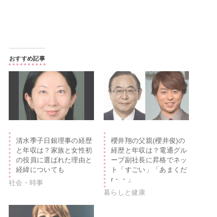
おすすめ記事
清水季子日銀理事の経歴
櫻井翔の父親(櫻井俊)の
と年収は？家族と女性初
経歴と年収は？電通グル
の役員に選ばれた理由と
ープ副社長に昇格でネッ
経緯についても
ト「すごい」「あまくだ
r・・」
社会・時事
暮らしと健康