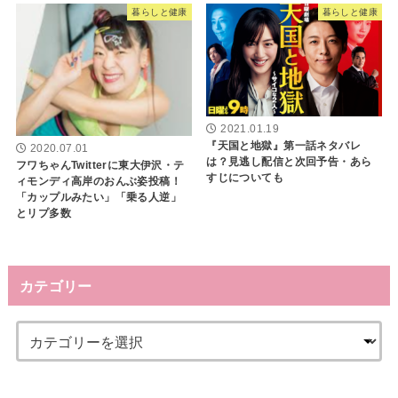
暮らしと健康
暮らしと健康
2021.01.19
『天国と地獄』第一話ネタバレ
2020.07.01
は？見逃し配信と次回予告・あら
フワちゃんTwitterに東大伊沢・テ
すじについても
ィモンディ高岸のおんぶ姿投稿！
「カップルみたい」「乗る人逆」
とリプ多数
カテゴリー