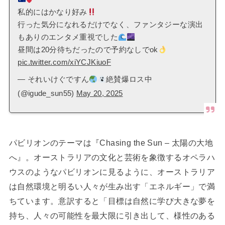
私的にはかなり好み
行った気分になれるだけでなく、ファンタジーな演出
もありのエンタメ重視でした
昼間は20分待ちだったので予約なしでok
pic.twitter.com/xiYCJKiuoF
— それいけぐですん
絶賛爆ロス中
(@igude_sun55)
May 20, 2025
パビリオンのテーマは『Chasing the Sun – 太陽の大地
へ』。オーストラリアの文化と芸術を象徴するオペラハ
ウスのようなパビリオンに見るように、オーストラリア
は自然環境と明るい人々が生み出す「エネルギー」で満
ちています。意訳すると「目標は自然に学び大きな夢を
持ち、人々の可能性を最大限に引き出して、様性のある