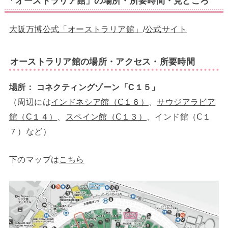
「オーストラリア館」の場所・所要時間・見どころ
大阪万博公式「オーストラリア館」
/
公式サイト
オーストラリア館の
場所・アクセス
・所要時間
場所：
コネクティングゾーン「C１５」
（周辺には
インドネシア館（Ⅽ１６）
、
サウジアラビア
館（C１４）
、
スペイン館（Ⅽ１３）
、インド館（Ⅽ１
７）など）
下のマップは
こちら