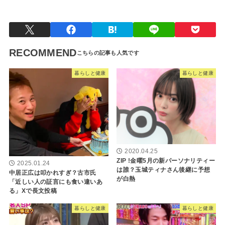
暮らしと健康
RECOMMEND
暮らしと健康
暮らしと健康
2020.04.25
ZIP !金曜5月の新パーソナリティー
2025.01.24
は誰？玉城ティナさん後継に予想
中居正広は叩かれすぎ？古市氏
が白熱
「近しい人の証言にも食い違いあ
る」Xで長文投稿
暮らしと健康
暮らしと健康