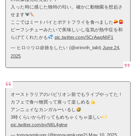
入った時に感じた独特の匂い。確かに動物園を想起さ
せます
ここではミートパイとポテトフライを食べました
ビーフシチューみたいで美味しいし塩気が熱中症を和
らげてくれたかも
pic.twitter.com/5CrAwgMiF1
— ヒロ☆リロ@旅をしたい (@orirorih_tabi)
June 24,
2025
オーストラリアのパビリオン前でもライブやってた！
カフェで食べ物買って座って楽しめる
アンニュイなカンガルーいるし
3時くらいから行ってもめちゃくちゃ楽しい
pic.twitter.com/pyN6L4gtne
— tomoyamkung (@tomoyamkung2)
May 10, 2025