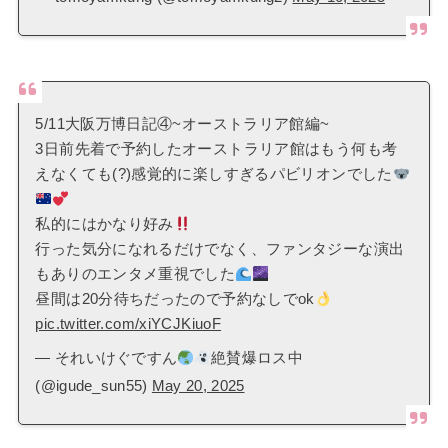
5/11大阪万博日記④~オーストラリア館編~
3日前先着で予約したオーストラリア館はもう何も考
えなくても(?)感覚的に楽しすぎるパビリオンでした
私的にはかなり好み
行った気分になれるだけでなく、ファンタジーな演出
もありのエンタメ重視でした
昼間は20分待ちだったので予約なしでok
pic.twitter.com/xiYCJKiuoF
— それいけぐですん
絶賛爆ロス中
(@igude_sun55)
May 20, 2025