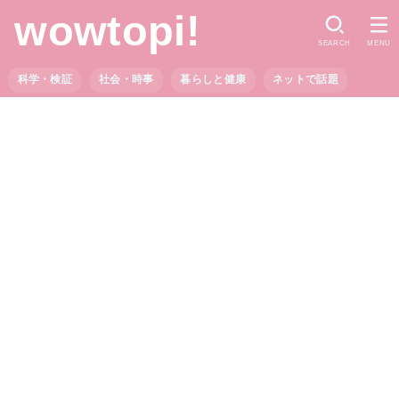
wowtopi!
SEARCH
MENU
科学・検証
社会・時事
暮らしと健康
ネットで話題