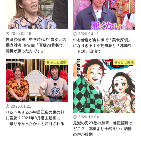
2025.05.16
2020.04.11
吉田沙保里、中学時代の“異次元の
中村倫也が食レポで「美食探偵」
重症対決”を告白「盲腸vs骨折で、
になりきる！小芝風花と「沸騰ワ
骨折が勝ったんです」
ード10」出演で
暮らしと健康
暮らしと健康
2025.01.21
りゅうちぇるが中居正広の裏の顔
2020.12.04
に言及？2021年8月過去動画に
鬼滅の刃23巻の加筆・修正箇所は
「怒りをかったか」と注目される
どこ？「本誌より全然良い」納得
の声が殺到