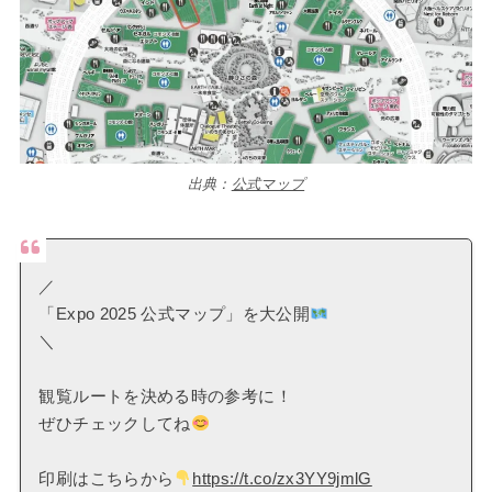
出典：
公式マップ
／
「Expo 2025 公式マップ」を大公開
＼
観覧ルートを決める時の参考に！
ぜひチェックしてね
印刷はこちらから
https://t.co/zx3YY9jmlG