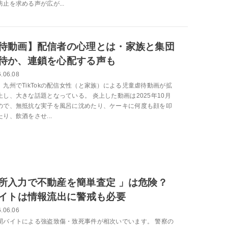
止を求める声が広が...
待動画】配信者の心理とは・家族と集団
待か、連鎖を心配する声も
.06.08
、九州でTikTokの配信女性（と家族）による児童虐待動画が拡
上し、大きな話題となっている。 炎上した動画は2025年10月
ので、無抵抗な実子を風呂に沈めたり、ケーキに何度も顔を叩
り、飲酒をさせ...
所入力で不動産を簡単査定 」は危険？
サイトは情報流出に警戒も必要
.06.06
闇バイトによる強盗致傷・致死事件が相次いでいます。 警察の