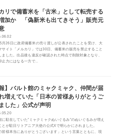
カリで備蓄米を「古米」として転売する
増加か 「偽新米も出てきそう」販売元
意
.06.02
5年5月26日に政府備蓄米の売り渡しが公表されたことを受け、大
マサイト「メルカリ」では30日、備蓄米の販売を禁止すること
しました。出品後も違反が確認された時点で削除対象となり、
止力にはなる一方で...
報】バルト館のミャクミャク、仲間が届
れ増えていた「日本の皆様ありがとうご
ました」公式が声明
.05.20
館に駐在していた”ミャクミャクぬいぐるみ”のぬいぐるみが増え
ことが駐日リトアニア大使の公式Xで明らかにされました。
の皆様本当にありがとうございます」という言葉とともに、現