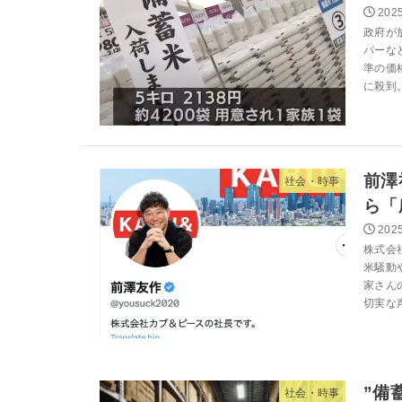
2025
政府が
パーな
準の価
に殺到。
前澤
社会・時事
ら「
2025
株式会
米騒動
家さん
切実な
”備
社会・時事