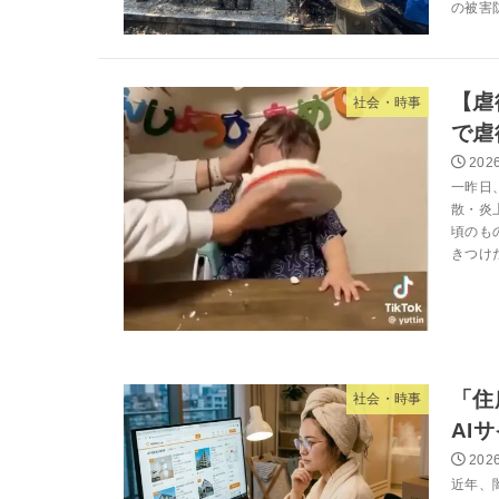
の被害防
【虐
社会・時事
で虐
2026
一昨日
散・炎
頃のも
きつけた
「住
社会・時事
AI
2026
近年、