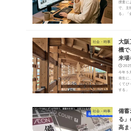
捜査に
で、主
る」「
大阪
社会・時事
機で
来場
2025
今年５
発生に
くてび
する」
備蓄
社会・時事
る」
高ま