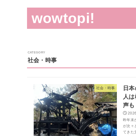
wowtopi!
社会・時事
日本
社会・時事
人は
声も
2026
昨年末
が次々
てきた