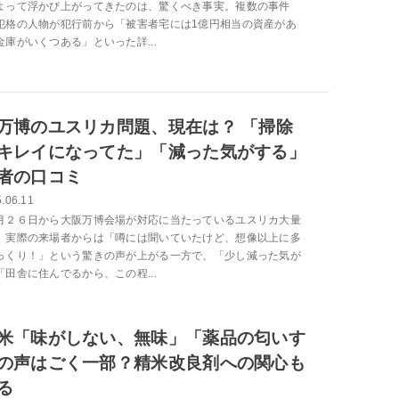
よって浮かび上がってきたのは、驚くべき事実。複数の事件
犯格の人物が犯行前から「被害者宅には1億円相当の資産があ
金庫がいくつある」といった詳...
万博のユスリカ問題、現在は？ 「掃除
キレイになってた」「減った気がする」
者の口コミ
.06.11
月２６日から大阪万博会場が対応に当たっているユスリカ大量
、実際の来場者からは「噂には聞いていたけど、想像以上に多
っくり！」という驚きの声が上がる一方で、「少し減った気が
「田舎に住んでるから、この程...
米「味がしない、無味」「薬品の匂いす
の声はごく一部？精米改良剤への関心も
る