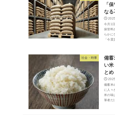
「保
なる
2025
今月1
保管料
らかに
「今震
備蓄
社会・時事
い米
とめ
2025
備蓄米
に人々
米の味
筆者だけ