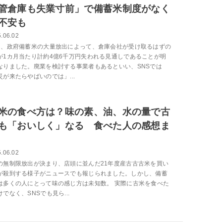
管倉庫も失業寸前」で備蓄米制度がなく
不安も
.06.02
日、政府備蓄米の大量放出によって、倉庫会社が受け取るはずの
が1カ月当たり計約4億6千万円失われる見通しであることが明
なりました。廃業を検討する事業者もあるといい、SNSでは
災が来たらやばいのでは」...
米の食べ方は？味の素、油、水の量で古
も「おいしく」なる 食べた人の感想ま
.06.02
の無制限放出が決まり、店頭に並んだ21年度産古古古米を買い
が殺到する様子がニュースでも報じられました。しかし、備蓄
は多くの人にとって味の感じ方は未知数。 実際に古米を食べた
でなく、SNSでも見ら...