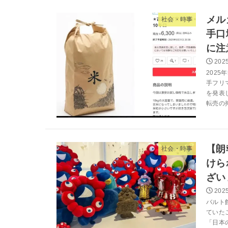
メル
社会・時事
手口
に注
2025
202
手フリ
を発表
転売の抑
【朗
社会・時事
けら
ざい
2025
バルト
ていた
「日本