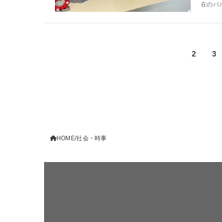
在のバ
1
2
3
HOME
社会・時事