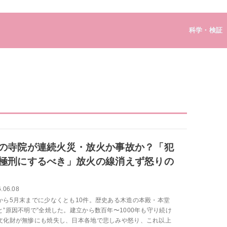
科学・検証
の寺院が連続火災・放火か事故か？「犯
極刑にするべき」放火の線消えず怒りの
.06.08
から5月末までに少なくとも10件。歴史ある木造の本殿・本堂
と”原因不明で”全焼した。建立から数百年〜1000年も守り続け
文化財が無惨にも焼失し、日本各地で悲しみや怒り、これ以上