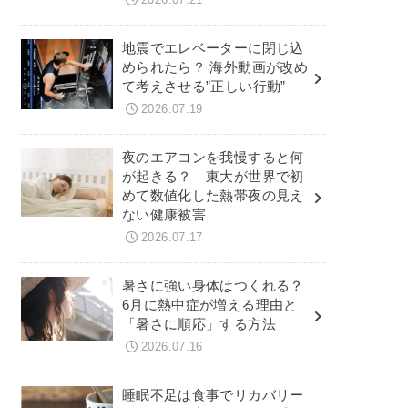
地震でエレベーターに閉じ込
められたら？ 海外動画が改め
て考えさせる”正しい行動”
2026.07.19
夜のエアコンを我慢すると何
が起きる？ 東大が世界で初
めて数値化した熱帯夜の見え
ない健康被害
2026.07.17
暑さに強い身体はつくれる？
6月に熱中症が増える理由と
「暑さに順応」する方法
2026.07.16
睡眠不足は食事でリカバリー