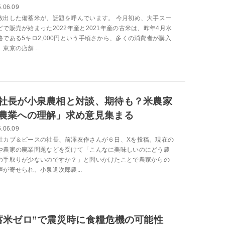
.06.09
放出した備蓄米が、話題を呼んでいます。 今月初め、大手スー
どで販売が始まった2022年産と2021年産の古米は、昨年4月水
格である5キロ2,000円という手頃さから、多くの消費者が購入
東京の店舗...
社長が小泉農相と対談、期待も？米農家
農業への理解」求め意見集まる
.06.09
社カブ＆ピースの社長、前澤友作さんが６日、Xを投稿。現在の
や農家の廃業問題などを受けて「こんなに美味しいのにどう農
の手取りが少ないのですか？」と問いかけたことで農家からの
声が寄せられ、小泉進次郎農...
蓄米ゼロ”で震災時に食糧危機の可能性