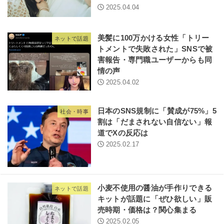
2025.04.04
美髪に100万かける女性「トリー
ネットで話題
トメントで失敗された」SNSで被
害報告・専門職ユーザーからも同
情の声
2025.04.02
日本のSNS規制に「賛成が75%」5
社会・時事
割は「だまされない自信ない」報
道でXの反応は
2025.02.17
小麦不使用の醤油が手作りできる
ネットで話題
キットが話題に「ぜひ欲しい」販
売時期・価格は？関心集まる
2025.02.05