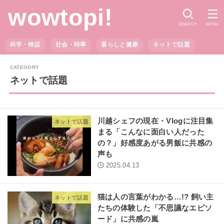
wowtopi!
SEARCH
MENU
科学・検証
社会・時事
暮らしと健康
ネットで話題
ネットで話題
川越シェフの現在・Vlogに注目集
ネットで話題
まる「こんなに面白い人だった
の？」好感度あがる男飯に共感の
声も
2025.04.13
猫は人の言葉がわかる…!? 飼い主
ネットで話題
たちの体験した「不思議なエピソ
ード」に共感の嵐