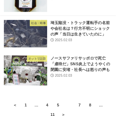
埼玉陥没・トラック運転手の名前
社会・時事
や会社名は？行方不明にショック
の声「当日は生きていたのに」
2025.02.03
ノースサファリサッポロで死亡
ネットで話題
「虐待だ」SNS炎上でようやくの
閉園に安堵・社長へは怒りの声も
2025.02.03
＜
1
…
4
5
6
7
8
…
11
＞