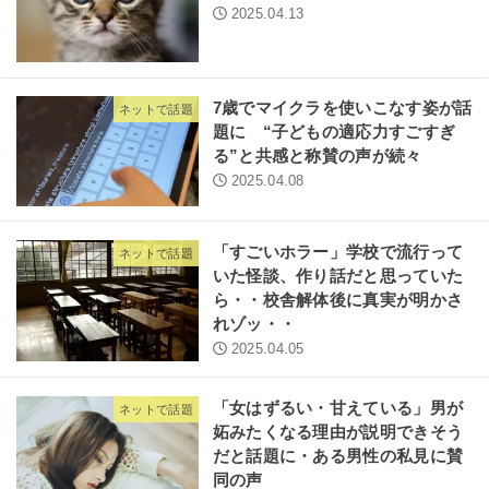
2025.04.13
7歳でマイクラを使いこなす姿が話
ネットで話題
題に “子どもの適応力すごすぎ
る”と共感と称賛の声が続々
2025.04.08
「すごいホラー」学校で流行って
ネットで話題
いた怪談、作り話だと思っていた
ら・・校舎解体後に真実が明かさ
れゾッ・・
2025.04.05
「女はずるい・甘えている」男が
ネットで話題
妬みたくなる理由が説明できそう
だと話題に・ある男性の私見に賛
同の声