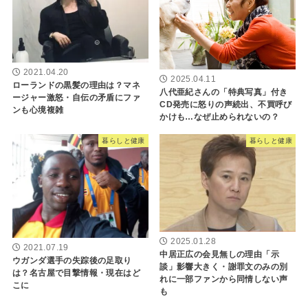
2021.04.20
2025.04.11
ローランドの黒髪の理由は？マネ
八代亜紀さんの「特典写真」付き
ージャー激怒・自伝の矛盾にファ
CD発売に怒りの声続出、不買呼び
ンも心境複雑
かけも…なぜ止められないの？
暮らしと健康
暮らしと健康
2025.01.28
2021.07.19
中居正広の会見無しの理由「示
ウガンダ選手の失踪後の足取り
談」影響大きく・謝罪文のみの別
は？名古屋で目撃情報・現在はど
れに一部ファンから同情しない声
こに
も