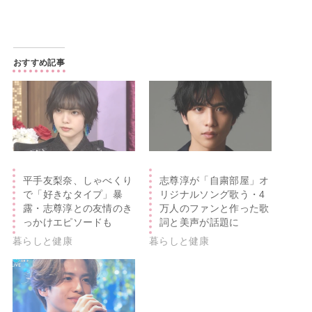
おすすめ記事
平手友梨奈、しゃべくり
志尊淳が「自粛部屋」オ
で「好きなタイプ」暴
リジナルソング歌う・4
露・志尊淳との友情のき
万人のファンと作った歌
っかけエピソードも
詞と美声が話題に
暮らしと健康
暮らしと健康