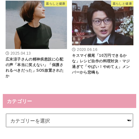
暮らしと健康
暮らしと健康
2020.06.16
2025.04.13
キスマイ横尾「10万円できるか
広末涼子さんの精神疾患説に心配
な」レシピ自作の料理対決・マジ
の声「本当に笑えない」「保護さ
過ぎて「やばい！やめてぇ」メン
れるべきだった」SOS放置された
バーから悲鳴も
か
カテゴリー