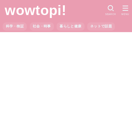
wowtopi!
SEARCH
MENU
科学・検証
社会・時事
暮らしと健康
ネットで話題