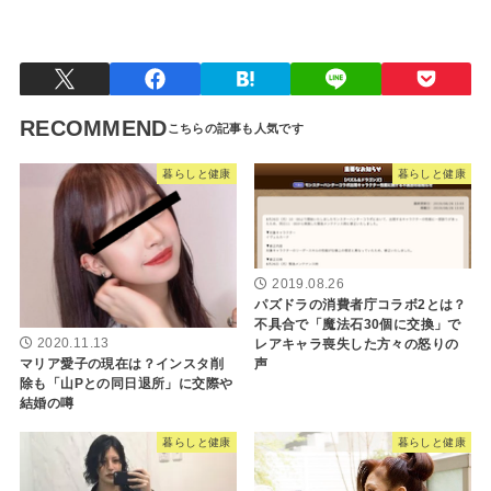
暮らしと健康
RECOMMEND
暮らしと健康
暮らしと健康
2019.08.26
パズドラの消費者庁コラボ2とは？
不具合で「魔法石30個に交換」で
レアキャラ喪失した方々の怒りの
2020.11.13
声
マリア愛子の現在は？インスタ削
除も「山Pとの同日退所」に交際や
結婚の噂
暮らしと健康
暮らしと健康