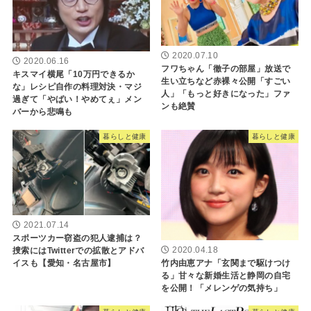
2020.07.10
2020.06.16
フワちゃん「徹子の部屋」放送で
キスマイ横尾「10万円できるか
生い立ちなど赤裸々公開「すごい
な」レシピ自作の料理対決・マジ
人」「もっと好きになった」ファ
過ぎて「やばい！やめてぇ」メン
ンも絶賛
バーから悲鳴も
暮らしと健康
暮らしと健康
2021.07.14
スポーツカー窃盗の犯人逮捕は？
2020.04.18
捜索にはTwitterでの拡散とアドバ
竹内由恵アナ「玄関まで駆けつけ
イスも【愛知・名古屋市】
る」甘々な新婚生活と静岡の自宅
を公開！「メレンゲの気持ち」