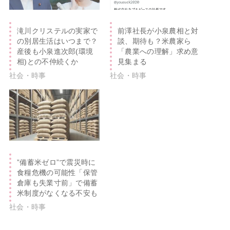
滝川クリステルの実家で
前澤社長が小泉農相と対
の別居生活はいつまで？
談、期待も？米農家ら
産後も小泉進次郎(環境
「農業への理解」求め意
相)との不仲続くか
見集まる
社会・時事
社会・時事
”備蓄米ゼロ”で震災時に
食糧危機の可能性「保管
倉庫も失業寸前」で備蓄
米制度がなくなる不安も
社会・時事