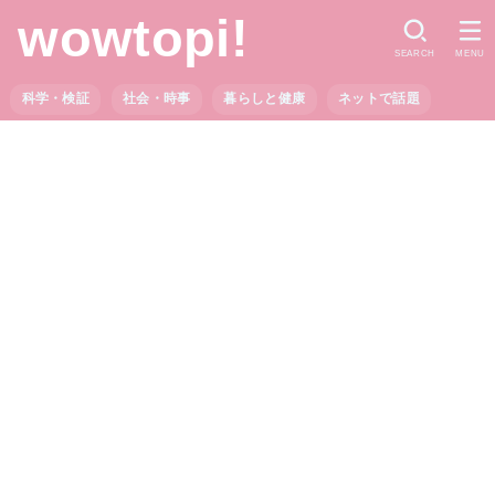
wowtopi!
SEARCH
MENU
科学・検証
社会・時事
暮らしと健康
ネットで話題