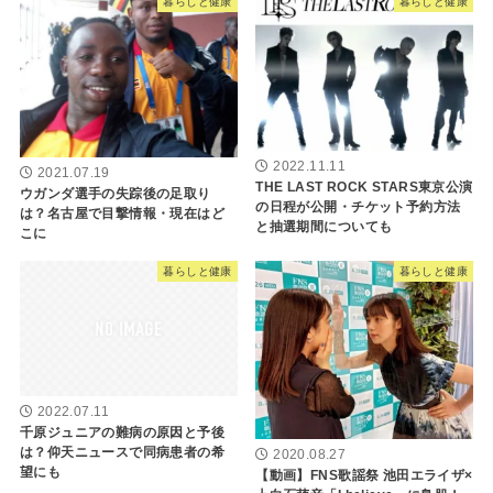
暮らしと健康
暮らしと健康
2022.11.11
2021.07.19
THE LAST ROCK STARS東京公演
ウガンダ選手の失踪後の足取り
の日程が公開・チケット予約方法
は？名古屋で目撃情報・現在はど
と抽選期間についても
こに
暮らしと健康
暮らしと健康
2022.07.11
千原ジュニアの難病の原因と予後
は？仰天ニュースで同病患者の希
2020.08.27
望にも
【動画】FNS歌謡祭 池田エライザ×