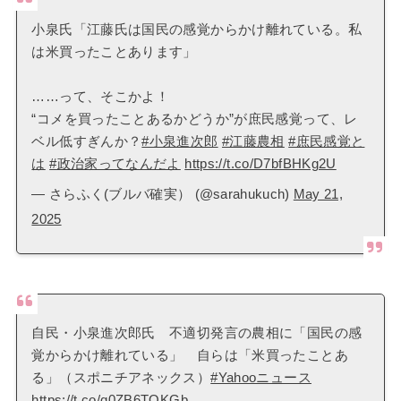
小泉氏「江藤氏は国民の感覚からかけ離れている。私
は米買ったことあります」
……って、そこかよ！
“コメを買ったことあるかどうか”が庶民感覚って、レ
ベル低すぎんか？
#小泉進次郎
#江藤農相
#庶民感覚と
は
#政治家ってなんだよ
https://t.co/D7bfBHKg2U
— さらふく(ブルバ確実） (@sarahukuch)
May 21,
2025
自民・小泉進次郎氏 不適切発言の農相に「国民の感
覚からかけ離れている」 自らは「米買ったことあ
る」（スポニチアネックス）
#Yahooニュース
https://t.co/q0ZB6TOKGb