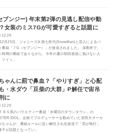
(セブンジー) 年末第2弾の見逃し配信や動
？女装のミス7Gが可愛すぎると話題に
.12.26
年12月25日、ジャニーズJr.第七世代(SnowMan)と芸人によるバ
ィ番組「７G（セブンジー）」が放送されました。 深夜枠で、
１時間の番組でありながら、今年の夏の初回放送に負けない人
ツイッ...
ちゃんに罰で鼻血？「やりすぎ」と心配
も・水ダウ「豆柴の大群」P解任で宙吊
刑に
.12.26
、ＴＢＳ系のバラエティー番組「水曜日のダウンタウン」の
NSTER IDOL」企画でプロデューサーを勤めていた安田大サーカ
ロちゃんが、番組ルールに従い解任され生放送で「罰が執行」
子が話題となってい...