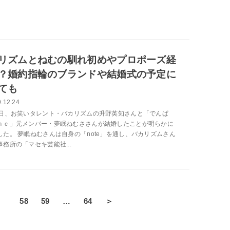
リズムとねむの馴れ初めやプロポーズ経
？婚約指輪のブランドや結婚式の予定に
ても
.12.24
4日、お笑いタレント・バカリズムの升野英知さんと「でんぱ
ｎｃ」元メンバー・夢眠ねむささんが結婚したことが明らかに
した。 夢眠ねむさんは自身の「note」を通し、バカリズムさん
務所の「マセキ芸能社...
57
58
59
…
64
＞