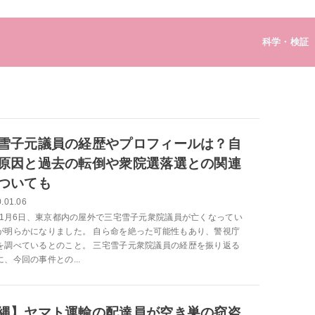
科学・検証
雪子元議員の経歴やプロフィールは？自
原因と過去の転倒や衆院選落選との関連
ついても
.01.06
0年1月6日、東京都内の屋外で三宅雪子元衆院議員が亡くなってい
が明らかになりました。 自ら命を絶った可能性もあり、警視庁
を調べているとのこと。 三宅雪子元衆院議員の経歴を振り返る
、今回の事件との...
縄】ヤマト運輸の配達員が空き巣の窃盗