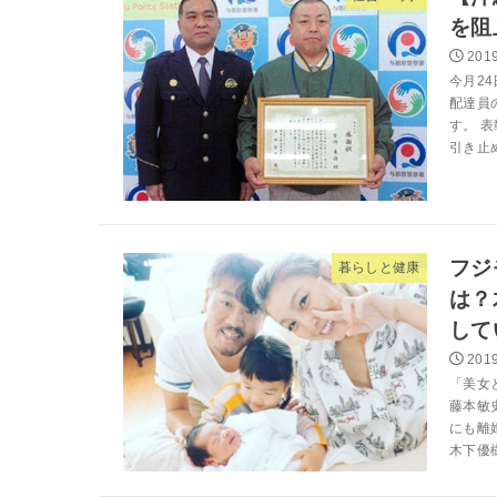
を阻
2019
今月2
配達員
す。 
引き止め
フジ
暮らしと健康
は？
して
2019
「美女
藤本敏
にも離
木下優樹