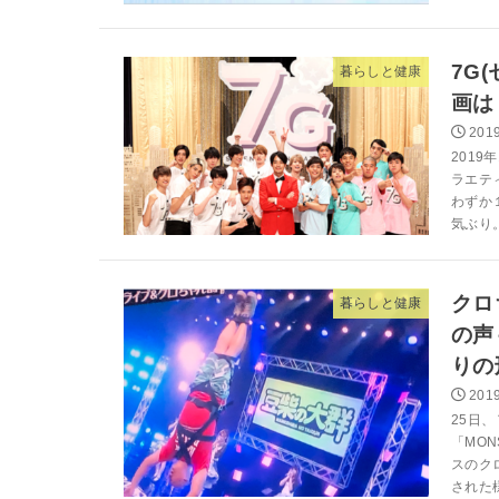
7G
暮らしと健康
画は
2019
2019
ラエテ
わずか
気ぶり。
クロ
暮らしと健康
の声
りの
2019
25日
「MO
スのク
された様