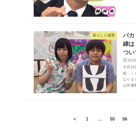
バカ
暮らしと健康
緯は
つい
2019
今月2
組．ｉ
なりま
は所属事
＜
1
…
55
56