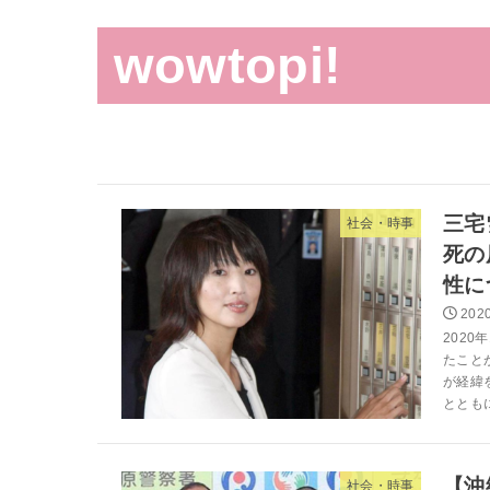
wowtopi!
三宅
社会・時事
死の
性に
2020
202
たこと
が経緯
とともに
【沖
社会・時事