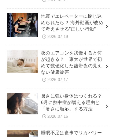
地震でエレベーターに閉じ込
められたら？ 海外動画が改め
て考えさせる”正しい行動”
2026.07.19
夜のエアコンを我慢すると何
が起きる？ 東大が世界で初
めて数値化した熱帯夜の見え
ない健康被害
2026.07.17
暑さに強い身体はつくれる？
6月に熱中症が増える理由と
「暑さに順応」する方法
2026.07.16
睡眠不足は食事でリカバリー