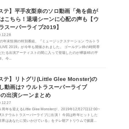
ステ】平手友梨奈のソロ動画「角を曲が
はこちら！退場シーンに心配の声も【ウ
ラスーパーライブ2019】
.12.28
9年の年末恒例の特別番組、『ミュージックステーション ウルトラ
RLIVE 2019』が今年も開催されました。 ゴールデン枠の時間帯
だたる出演アーティストの間に入って登場したのが欅坂46の平
。今...
テ】リトグリ(Little Glee Monster)の
し動画は? ウルトラスーパーライブ
19の出演シーンまとめ
.12.27
年を迎えるLittle Glee Monsterが、2019年12月27日12:00~
Mステウルトラスーパーライブに出演！ 今回は昨年ヒットした
世界はあなたに笑いかけている」をテレ朝アトリウムで披露...