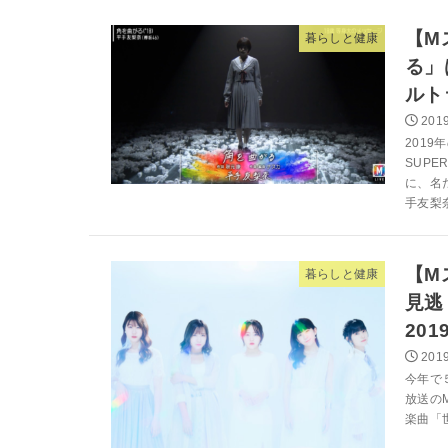
【M
暮らしと健康
る」
ルト
2019
201
SUPE
に、名
手友梨奈
【Mス
暮らしと健康
見逃
20
2019
今年で５周
放送の
楽曲「