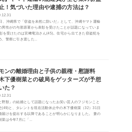
止！気づいた理由や逮捕の方法は？
.12.31
4日、沖縄県で「窃盗を未然に防いだ」として、沖縄ヤマト運輸
の男性がの与那原署から表彰を受けたことが話題になっていま
表彰を受けたのは宮﨑竜治さん(45)。住宅から出てきた窃盗犯を
、警察に引き渡した...
モンの離婚理由と子供の親権・慰謝料
木下優樹菜との破局をゲッターズが予想
いた？
.12.31
と野獣」の結婚として話題になったお笑い芸人のフジモンこと
史(49)と、タレントを現在活動休止中の木下優樹菜（32）31日
婚届けを提出する以降であることが明らかになりました。 妻の
菜は今年7月に「...