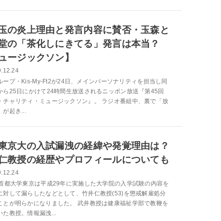
玉の炎上理由と発言内容に賛否・玉森と
堂の「茶化しにきてる」発言は本当？
ュージックソン】
.12.24
ープ・Kis-My-Ft2が24日、メインパーソナリティを担当し同
から25日にかけて24時間生放送されるニッポン放送『第45回
・チャリティ・ミュージックソン』。 ラジオ番組中、裏で「放
が起き...
東京大の入試漏洩の経緯や発覚理由は？
仁教授の経歴やプロフィールについても
.12.24
、首都大学東京は平成29年に実施した大学院の入学試験の内容を
に対して漏らしたなどとして、竹井仁教授(53)を懲戒解雇処分
ことが明らかになりました。 武井教授は健康福祉学部で教鞭を
た教授。情報漏洩...