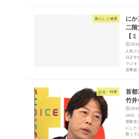
にか
暮らしと健康
二階
【ミ
2019
人気グル
日正午
ラジオ
送事故」
首都
社会・時事
竹井
2019
24日
受験生
にした
取ってい