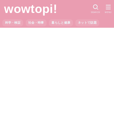
wowtopi!
SEARCH
MENU
科学・検証
社会・時事
暮らしと健康
ネットで話題