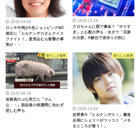
2019.12.26
2020.04.03
クロちゃんに罰で鼻血？「やりす
ロッチ中岡が3色ショッピングMC
ぎ」と心配の声も・水ダウ「豆柴
後任に「ヒルナンデスさんナイス
の大群」P解任で宙吊りの刑に
ファイト！」意気込むも衝撃の事
実が・・
暮らしと健康
暮らしと健康
2020.08.19
首都高のぶた死亡に「そん
な・・」脱走後の保護間に合わず
2020.12.04
悲しむ声も
佐野勇斗「ヒルナンデス！」書道
企画にシェリーがツッコミ「メモ
るところが違う！」