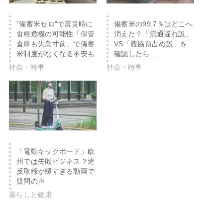
”備蓄米ゼロ”で震災時に
備蓄米の99.7％はどこへ
食糧危機の可能性「保管
消えた？「流通遅れ説」
倉庫も失業寸前」で備蓄
VS「農協買占め説」を
米制度がなくなる不安も
確認したら…
社会・時事
社会・時事
「電動キックボード」欧
州では失敗ビジネス？違
反取締が緩すぎる動画で
疑問の声
暮らしと健康