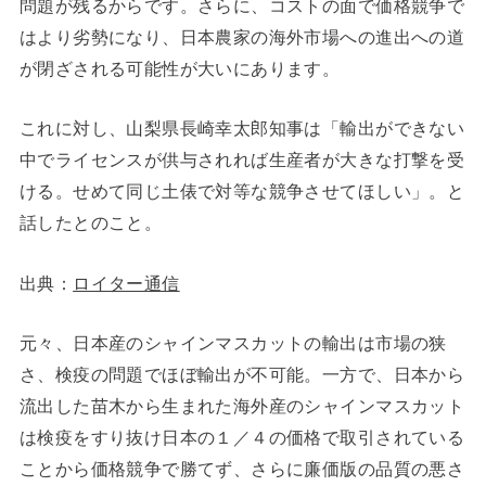
問題が残るからです。さらに、コストの面で価格競争で
はより劣勢になり、日本農家の海外市場への進出への道
が閉ざされる可能性が大いにあります。
これに対し、山梨県長崎幸太郎知事は「輸出ができない
中でライセンスが供与されれば生産者が大きな打撃を受
ける。せめて同じ土俵で対等な競争させてほしい」。と
話したとのこと。
出典：
ロイター通信
元々、日本産のシャインマスカットの輸出は市場の狭
さ、検疫の問題でほぼ輸出が不可能。一方で、日本から
流出した苗木から生まれた海外産のシャインマスカット
は検疫をすり抜け日本の１／４の価格で取引されている
ことから価格競争で勝てず、さらに廉価版の品質の悪さ