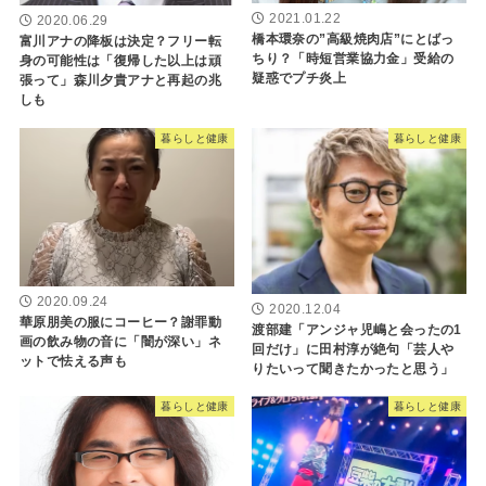
2021.01.22
2020.06.29
橋本環奈の”高級焼肉店”にとばっ
富川アナの降板は決定？フリー転
ちり？「時短営業協力金」受給の
身の可能性は「復帰した以上は頑
疑惑でプチ炎上
張って」森川夕貴アナと再起の兆
しも
暮らしと健康
暮らしと健康
2020.09.24
2020.12.04
華原朋美の服にコーヒー？謝罪動
渡部建「アンジャ児嶋と会ったの1
画の飲み物の音に「闇が深い」ネ
回だけ」に田村淳が絶句「芸人や
ットで怯える声も
りたいって聞きたかったと思う」
暮らしと健康
暮らしと健康