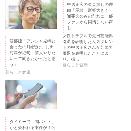
中居正広の会見無しの理
由「示談」影響大きく・
謝罪文のみの別れに一部
ファンから同情しない声
も
女性トラブルで先日芸能界
渡部建「アンジャ児嶋と
引退を表明した人気タレン
会ったの1回だけ」に田
トの中居正広さんが芸能界
村淳が絶句「芸人やりた
引退を表明したことによ
いって聞きたかったと思
り、様…
う」
暮らしと健康
暮らしと健康
タイミーで「闇バイト」
かと疑われる案件が！公