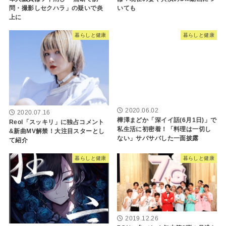
いても
問・撮影しセクハラ」の疑いで炎
上に
暮らしと健康
暮らしと健康
2020.06.02
2020.07.16
樺澤まどか「深イイ話(6月1日)」で
Reol「スッキリ」に独占コメント
私生活に初密着！「料理は一切し
&新曲MV解禁！大注目スターとし
ない」サバサバした一面披露
て紹介
暮らしと健康
暮らしと健康
2019.12.26