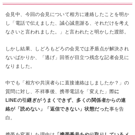
会見中、今回の会見について相方に連絡したことを明か
し「電話で伝えました、誠心誠意謝る、それだけを考え
なさいと言われました。」と言われたと明かした渡部。
しかし結果、しどろもどろの会見では矛盾点が解決され
ないばかりか、「逃げ」回答が目立つ残念な記者会見に
なりました。
中でも「相方や共演者らに直接連絡はしましたか？」の
質問に対し、不祥事後、携帯電話を「変えた」際
に
LINEの引継ぎがうまくできず、多くの関係者からの連
絡が「読めない」「返信できない」状態だった
事を告
白。
携帯を変更した理由は
「携帯番号をやり取りしているメ