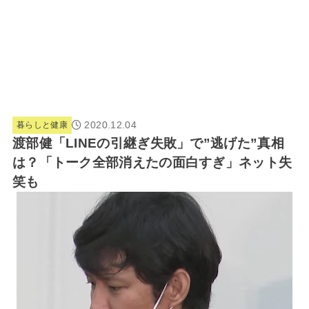
2020.12.04
暮らしと健康
渡部健「LINEの引継ぎ失敗」で”逃げた”真相
は？「トーク全部消えたの面白すぎ」ネット失
笑も