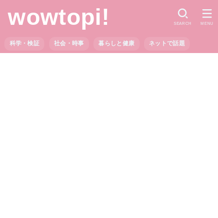
wowtopi!
SEARCH
MENU
科学・検証
社会・時事
暮らしと健康
ネットで話題