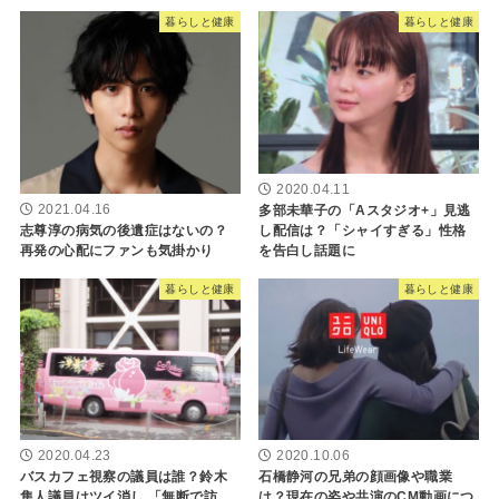
暮らしと健康
暮らしと健康
2020.04.11
2021.04.16
多部未華子の「Aスタジオ+」見逃
志尊淳の病気の後遺症はないの？
し配信は？「シャイすぎる」性格
再発の心配にファンも気掛かり
を告白し話題に
暮らしと健康
暮らしと健康
2020.10.06
2020.04.23
石橋静河の兄弟の顔画像や職業
バスカフェ視察の議員は誰？鈴木
は？現在の姿や共演のCM動画につ
隼人議員はツイ消し 「無断で訪