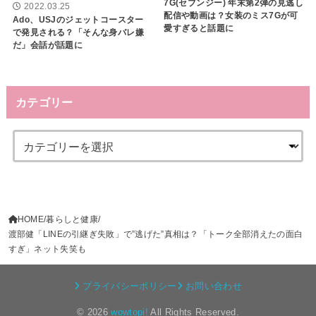
7G(セブンジー) 年末第2弾の見逃し
2022.03.25
配信や動画は？女装のミス7Gが可
Ado、USJのジェットコースター
愛すぎると話題に
で発見される？「そんな身バレ嫌
だ」会話が話題に
カテゴリー
HOME
暮らしと健康
渡部健「LINEの引継ぎ失敗」で”逃げた”真相は？「トーク全部消えたの面白
すぎ」ネット失笑も
プライバシーポリシー
お問い合わせ
© 2026
wowtopi!
All Rights Reserved.