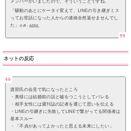
メンバーがいましたので、そういうことですね。
「騒動のあとにケータイ変えて、LINEの引き継ぎミス
ってお世話になった人からの連絡全然返せませんでし
た」
出典：
AERA.
ネットの反応
渡部氏の会見で気になったところ
・奥様には結婚前の話と嘘をつこうとしてバレる
・相手女性には週刊誌の記者を通じて思いを伝える
・LINEの引継ぎに失敗してLINEで繋がってる関係者は
基本スルー
・「不貞があってよかったと思える未来にしたい」